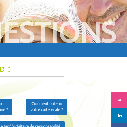
ESTIONS
e :
in
Comment obtenir
oire ?
votre carte vitale ?
e tarif forfaitaire de responsabilité