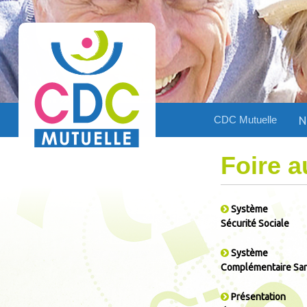
Retour
à la Page
d'accueil
CDC Mutuelle
N
Foire a
Système
Sécurité Sociale
Système
Complémentaire Sa
Présentation