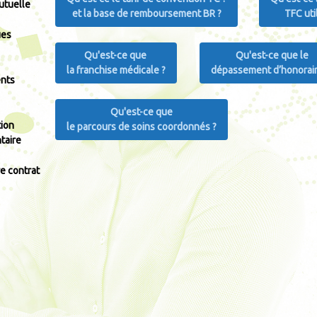
utuelle
et la base de remboursement BR ?
TFC uti
ues
Qu'est-ce que
Qu'est-ce que le
la franchise médicale ?
dépassement d’honorair
nts
Qu'est-ce que
tion
le parcours de soins coordonnés ?
taire
e contrat
Système Complémentaire Santé