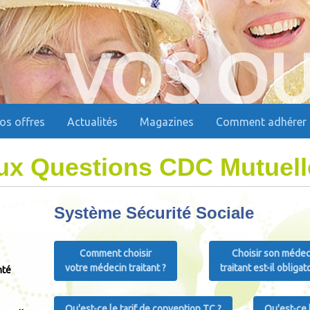
VOS QU
os offres
Actualités
Magazines
Comment adhérer
ux Questions CDC Mutuell
Système Sécurité Sociale
Comment choisir
Choisir son médec
votre médecin traitant ?
traitant est-il obligat
nté
Qu'est-ce le tarif de convention TC ?
Qu'est-ce l